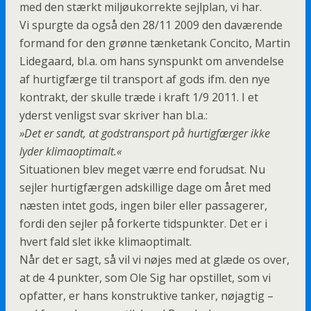
med den stærkt miljøukorrekte sejlplan, vi har.
Vi spurgte da også den 28/11 2009 den daværende
formand for den grønne tænketank Concito, Martin
Lidegaard, bl.a. om hans synspunkt om anvendelse
af hurtigfærge til transport af gods ifm. den nye
kontrakt, der skulle træde i kraft 1/9 2011. I et
yderst venligst svar skriver han bl.a.:
»Det er sandt, at godstransport på hurtigfærger ikke
lyder klimaoptimalt.«
Situationen blev meget værre end forudsat. Nu
sejler hurtigfærgen adskillige dage om året med
næsten intet gods, ingen biler eller passagerer,
fordi den sejler på forkerte tidspunkter. Det er i
hvert fald slet ikke klimaoptimalt.
Når det er sagt, så vil vi nøjes med at glæde os over,
at de 4 punkter, som Ole Sig har opstillet, som vi
opfatter, er hans konstruktive tanker, nøjagtig –