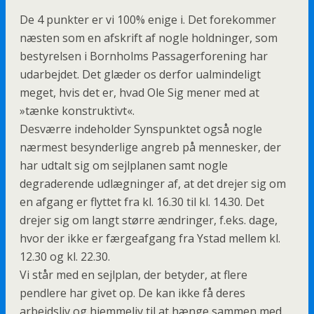
De 4 punkter er vi 100% enige i. Det forekommer
næsten som en afskrift af nogle holdninger, som
bestyrelsen i Bornholms Passagerforening har
udarbejdet. Det glæder os derfor ualmindeligt
meget, hvis det er, hvad Ole Sig mener med at
»tænke konstruktivt«.
Desværre indeholder Synspunktet også nogle
nærmest besynderlige angreb på mennesker, der
har udtalt sig om sejlplanen samt nogle
degraderende udlægninger af, at det drejer sig om
en afgang er flyttet fra kl. 16.30 til kl. 14.30. Det
drejer sig om langt større ændringer, f.eks. dage,
hvor der ikke er færgeafgang fra Ystad mellem kl.
12.30 og kl. 22.30.
Vi står med en sejlplan, der betyder, at flere
pendlere har givet op. De kan ikke få deres
arbejdsliv og hjemmeliv til at hænge sammen med