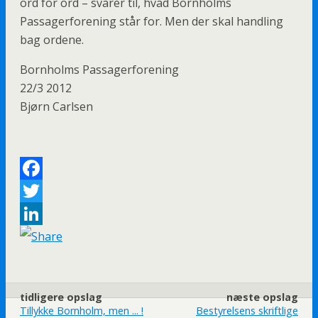
ord for ord – svarer til, hvad Bornholms
Passagerforening står for. Men der skal handling
bag ordene.
Bornholms Passagerforening
22/3 2012
Bjørn Carlsen
F
a
T
c
w
L
e
i
i
b
t
n
tidligere opslag
næste opslag
o
t
k
Tillykke Bornholm, men ... !
Bestyrelsens skriftlige