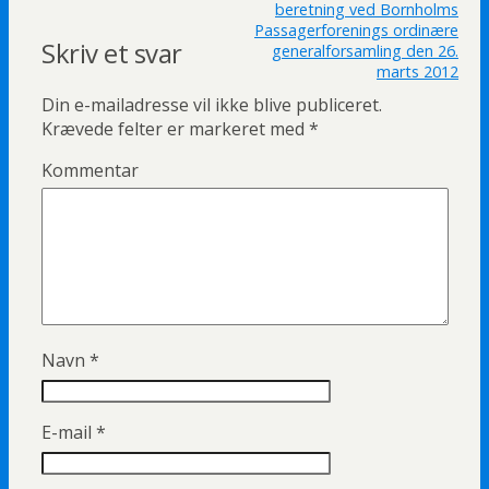
beretning ved Bornholms
o
e
e
Passagerforenings ordinære
Skriv et svar
k
r
d
generalforsamling den 26.
marts 2012
I
Din e-mailadresse vil ikke blive publiceret.
n
Krævede felter er markeret med
*
Kommentar
Navn
*
E-mail
*